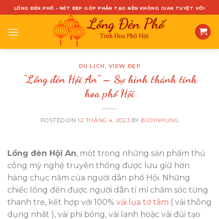
Skip
LỒNG ĐÈN PHỐ - NÉT ĐẸP GÓP PHẦN TẠO NÊN KHÔNG GIAN TUYỆT VỜI
to
content
DU LỊCH
VIEW ĐẸP
,
“Lồng đèn Hội An” – Sự hình thành tinh
hoa phố Hội
POSTED ON
12 THÁNG 4, 2023
BY
BICHNHUNG
Lồng đèn Hội An
, một trong những sản phẩm thủ
công mỹ nghệ truyền thống được lưu giữ hơn
hàng chục năm của người dân phố Hội. Những
chiếc lồng đèn được người dân tỉ mỉ chăm sóc từng
thanh tre, kết hợp với 100%
vải lụa tơ tằm
( vải thông
dụng nhất ), vải phi bóng, vải lanh hoặc vải đũi tạo