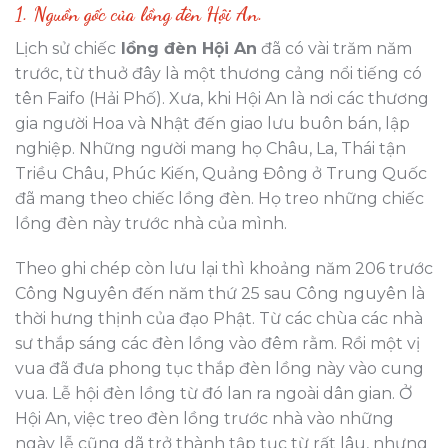
1. Nguồn gốc của lồng đèn Hội An.
Lịch sử chiếc
lồng đèn Hội An
đã có vài trăm năm
trước, từ thuở đây là một thương cảng nổi tiếng có
tên Faifo (Hải Phố). Xưa, khi Hội An là nơi các thương
gia người Hoa và Nhật đến giao lưu buôn bán, lập
nghiệp. Những người mang họ Châu, La, Thái tận
Triều Châu, Phúc Kiến, Quảng Đông ở Trung Quốc
đã mang theo chiếc lồng đèn. Họ treo những chiếc
lồng đèn này trước nhà của mình.
Theo ghi chép còn lưu lại thì khoảng năm 206 trước
Công Nguyên đến năm thứ 25 sau Công nguyên là
thời hưng thịnh của đạo Phật. Từ các chùa các nhà
sư thắp sáng các đèn lồng vào đêm rằm. Rồi một vị
vua đã đưa phong tục thắp đèn lồng này vào cung
vua. Lễ hội đèn lồng từ đó lan ra ngoài dân gian. Ở
Hội An, việc treo đèn lồng trước nhà vào những
ngày lễ cũng dã trở thành tập tục từ rất lâu, nhưng