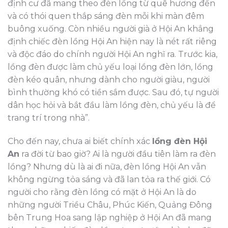
định cư đã mang theo đèn lồng từ quê hương đến
và có thói quen thắp sáng đèn mỗi khi màn đêm
buông xuống. Còn nhiều người già ở Hội An khẳng
định chiếc đèn lồng Hội An hiện nay là nét rất riêng
và độc đáo do chính người Hội An nghĩ ra. Trước kia,
lồng đèn được làm chủ yếu loại lồng đèn lớn, lồng
đèn kéo quân, nhưng dành cho người giàu, người
bình thường khó có tiền sắm được. Sau đó, tự người
dân học hỏi và bắt đầu làm lồng đèn, chủ yếu là để
trang trí trong nhà”.
Cho đến nay, chưa ai biết chính xác
lồng đèn Hội
An
ra đời từ bao giờ? Ai là người đầu tiên làm ra đèn
lồng? Nhưng dù là ai đi nữa, đèn lồng Hội An vẫn
không ngừng tỏa sáng và đã lan tỏa ra thế giới. Có
người cho rằng đèn lồng có mặt ở Hội An là do
những người Triều Châu, Phúc Kiến, Quảng Đông
bên Trung Hoa sang lập nghiệp ở Hội An đã mang