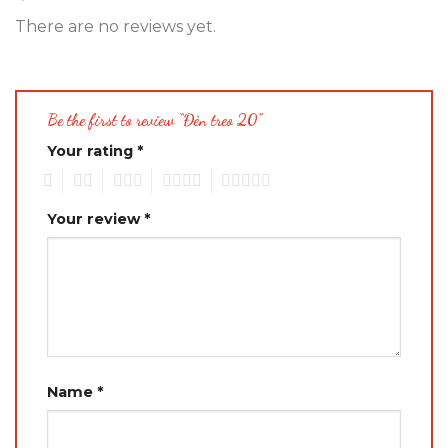
There are no reviews yet.
Be the first to review “Đèn treo 20”
Your rating
*
1
2
3
4
5
Your review
*
Name
*