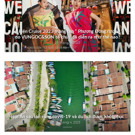
Sự kiện Cruise 2023 mang tên “ Phương Đông rực rỡ “
do VUNGOC&SON tổ chức đã diễn ra như thế nào?
21 Tháng 8, 2023
Hội An sau làn sóng covid-19 và du lịch được khôi phục
27 Tháng 4, 2023