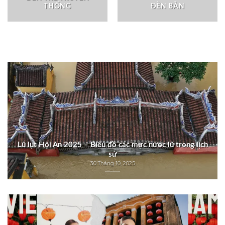
THỐNG
ĐÈN BÀN
Lũ lụt Hội An 2025 – Biểu đồ các mực nước lũ trong lịch
sử
30 Tháng 10, 2025