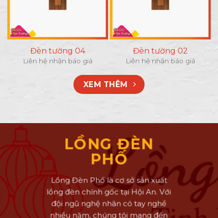
Đèn tường 04
Đèn tường 02
Liên hệ nhận báo giá
Liên hệ nhận báo giá
XEM THÊM
LỒNG ĐÈN
PHỐ
Lồng Đèn Phố là cơ sở sản xuất
lồng đèn chính gốc tại Hội An. Với
đội ngũ nghệ nhân có tay nghề
nhiều năm, chúng tôi mang đến