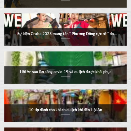
Sự kiện Cruise 2023 mang tên “ Phương Đông rực rỡ “ do
VUNGOC&SON tổ chức đã diễn ra như thế nào?
Hội An sau làn sóng covid-19 và du lịch được khôi phục
10 tip dành cho khách du lịch khi đến Hội An