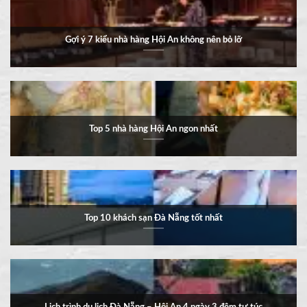
Gợi ý 7 kiểu nhà hàng Hội An không nên bỏ lỡ
Top 5 nhà hàng Hội An ngon nhất
Top 10 khách sạn Đà Nẵng tốt nhất
Lịch trình du lịch Đà Nẵng – Hội An 4 ngày 3 đêm tự túc