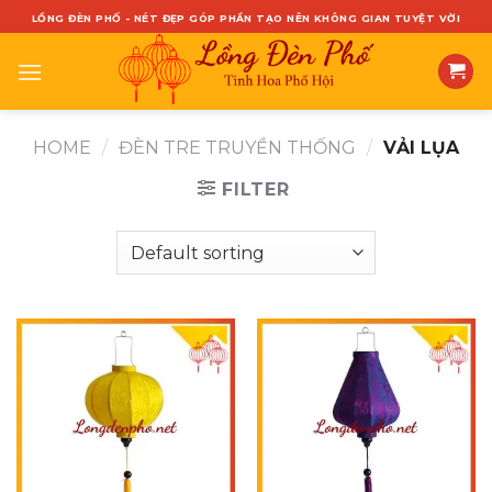
Skip
LỒNG ĐÈN PHỐ - NÉT ĐẸP GÓP PHẦN TẠO NÊN KHÔNG GIAN TUYỆT VỜI
to
content
HOME
/
ĐÈN TRE TRUYỀN THỐNG
/
VẢI LỤA
FILTER