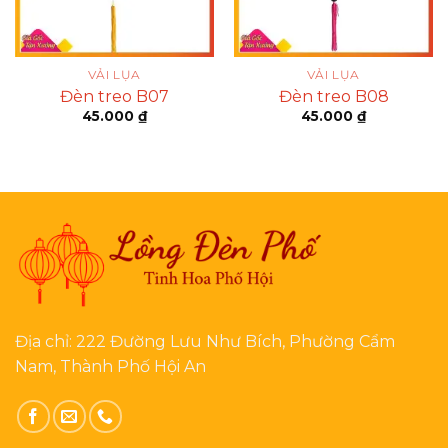
VẢI LỤA
VẢI LỤA
Đèn treo B07
Đèn treo B08
45.000
₫
45.000
₫
Địa chỉ: 222 Đường Lưu Như Bích, Phường Cẩm
Nam, Thành Phố Hội An