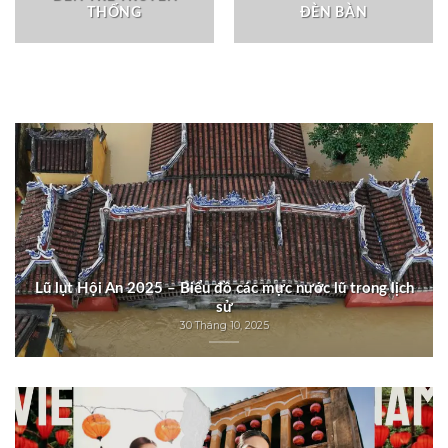
THỐNG
ĐÈN BÀN
Lũ lụt Hội An 2025 – Biểu đồ các mực nước lũ trong lịch
sử
30 Tháng 10, 2025