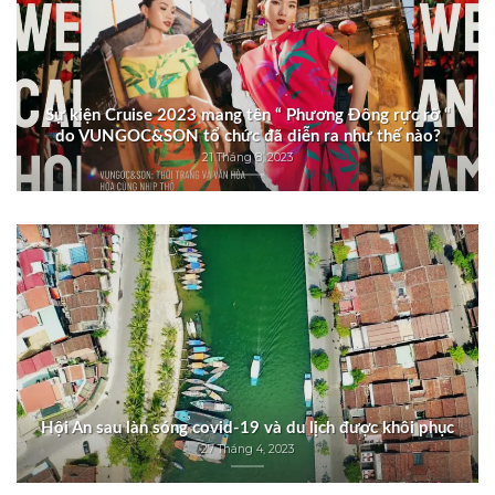
Sự kiện Cruise 2023 mang tên “ Phương Đông rực rỡ “
do VUNGOC&SON tổ chức đã diễn ra như thế nào?
21 Tháng 8, 2023
Hội An sau làn sóng covid-19 và du lịch được khôi phục
27 Tháng 4, 2023