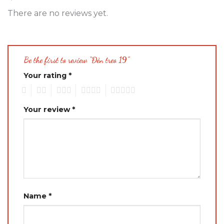
There are no reviews yet.
Be the first to review “Đèn treo 19”
Your rating
*
1
2
3
4
5
Your review
*
Name
*