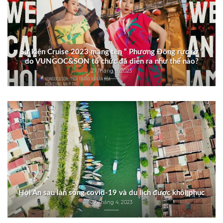
Sự kiện Cruise 2023 mang tên “ Phương Đông rực rỡ “
do VUNGOC&SON tổ chức đã diễn ra như thế nào?
21 Tháng 8, 2023
Hội An sau làn sóng covid-19 và du lịch được khôi phục
27 Tháng 4, 2023