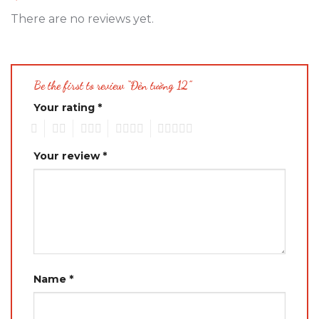
There are no reviews yet.
Be the first to review “Đèn tường 12”
Your rating
*
1
2
3
4
5
Your review
*
Name
*