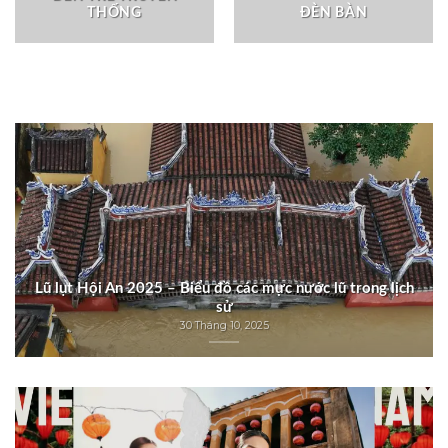
THỐNG
ĐÈN BÀN
Lũ lụt Hội An 2025 – Biểu đồ các mực nước lũ trong lịch
sử
30 Tháng 10, 2025