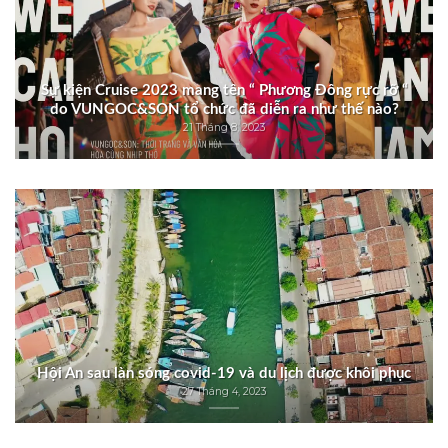
Sự kiện Cruise 2023 mang tên “ Phương Đông rực rỡ “
do VUNGOC&SON tổ chức đã diễn ra như thế nào?
21 Tháng 8, 2023
Hội An sau làn sóng covid-19 và du lịch được khôi phục
27 Tháng 4, 2023