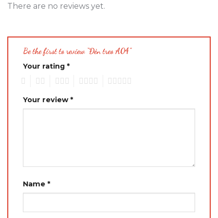
There are no reviews yet.
Be the first to review “Đèn treo A04”
Your rating
*
1
2
3
4
5
Your review
*
Name
*