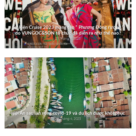
Sự kiện Cruise 2023 mang tên “ Phương Đông rực rỡ “
do VUNGOC&SON tổ chức đã diễn ra như thế nào?
21 Tháng 8, 2023
Hội An sau làn sóng covid-19 và du lịch được khôi phục
27 Tháng 4, 2023