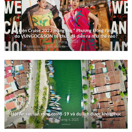
Sự kiện Cruise 2023 mang tên “ Phương Đông rực rỡ “
do VUNGOC&SON tổ chức đã diễn ra như thế nào?
21 Tháng 8, 2023
Hội An sau làn sóng covid-19 và du lịch được khôi phục
27 Tháng 4, 2023