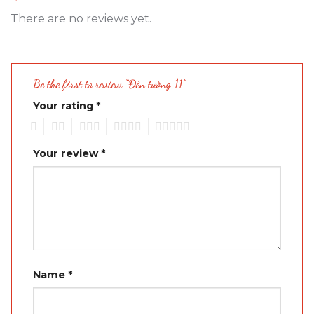
There are no reviews yet.
Be the first to review “Đèn tường 11”
Your rating
*
1
2
3
4
5
Your review
*
Name
*