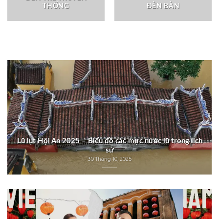
THỐNG
ĐÈN BÀN
Lũ lụt Hội An 2025 – Biểu đồ các mực nước lũ trong lịch
sử
30 Tháng 10, 2025