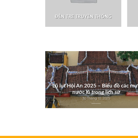
 TRẦN
ĐÈN TRE TRUYỀN THỐNG
Lũ lụt Hội An 2025 – Biểu đồ các mự
nước lũ trong lịch sử
30 Tháng 10, 2025