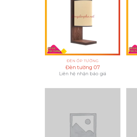
P TƯỜNG
ĐÈN ỐP TƯỜNG
ường 08
Đèn tường 07
hận báo giá
Liên hệ nhận báo giá