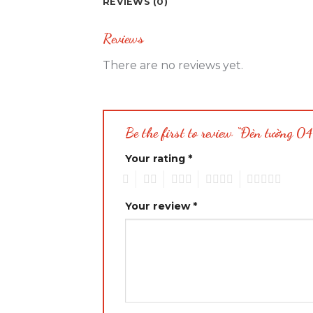
REVIEWS (0)
Reviews
There are no reviews yet.
Be the first to review “Đèn tường 0
Your rating
*
1
2
3
4
5
Your review
*