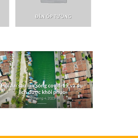
ĐÈN ỐP TƯỜNG
Hội An sau làn sóng covid-19 và du
lịch được khôi phục
27 Tháng 4, 2023