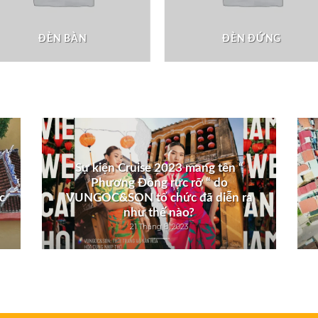
ĐÈN BÀN
ĐÈN ĐỨNG
Sự kiện Cruise 2023 mang tên “
Phương Đông rực rỡ “ do
c
VUNGOC&SON tổ chức đã diễn ra
như thế nào?
21 Tháng 8, 2023