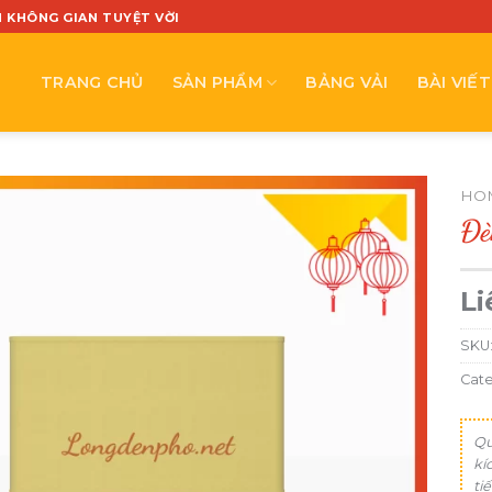
N KHÔNG GIAN TUYỆT VỜI
TRANG CHỦ
SẢN PHẨM
BẢNG VẢI
BÀI VIẾT
HO
Đè
Li
SKU
Cat
Qu
kí
ti