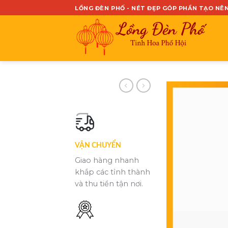
Skip
LỒNG ĐÈN PHỐ - NÉT ĐẸP GÓP PHẦN TẠO NÊ
to
content
VẬN CHUYỂN
Giao hàng nhanh
khắp các tỉnh thành
và thu tiền tận nơi.