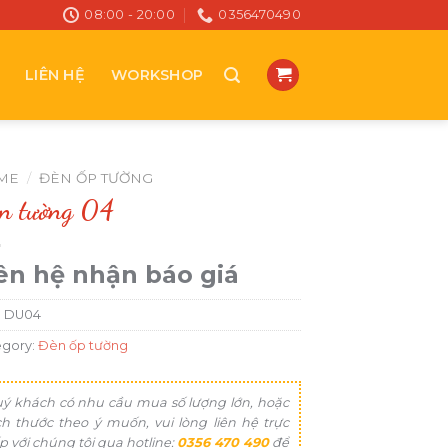
08:00 - 20:00
0356470490
LIÊN HỆ
WORKSHOP
ME
/
ĐÈN ỐP TƯỜNG
n tường 04
ên hệ nhận báo giá
:
DU04
egory:
Đèn ốp tường
ý khách có nhu cầu mua số lượng lớn, hoặc
ch thước theo ý muốn, vui lòng liên hệ trực
ếp với chúng tôi qua hotline:
0356 470 490
để