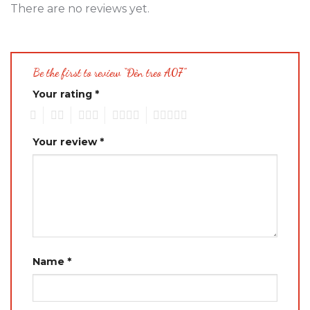
There are no reviews yet.
Be the first to review “Đèn treo A07”
Your rating
*
1
2
3
4
5
Your review
*
Name
*