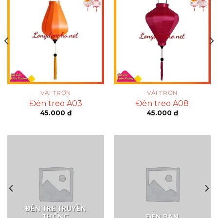
VẢI TRƠN
VẢI TRƠN
Đèn treo A03
Đèn treo A08
45.000
₫
45.000
₫
ĐÈN TRE TRUYỀN
THỐNG
ĐÈN BÀN