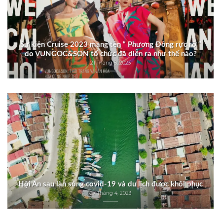
Sự kiện Cruise 2023 mang tên “ Phương Đông rực rỡ “
do VUNGOC&SON tổ chức đã diễn ra như thế nào?
21 Tháng 8, 2023
Hội An sau làn sóng covid-19 và du lịch được khôi phục
27 Tháng 4, 2023