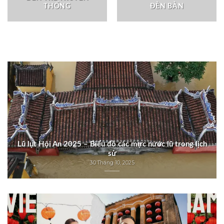
THỐNG
ĐÈN BÀN
Lũ lụt Hội An 2025 – Biểu đồ các mực nước lũ trong lịch
sử
30 Tháng 10, 2025