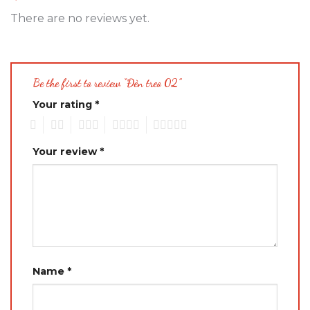
There are no reviews yet.
Be the first to review “Đèn treo 02”
Your rating
*
1
2
3
4
5
Your review
*
Name
*