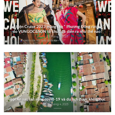
Sự kiện Cruise 2023 mang tên “ Phương Đông rực rỡ “
do VUNGOC&SON tổ chức đã diễn ra như thế nào?
21 Tháng 8, 2023
Hội An sau làn sóng covid-19 và du lịch được khôi phục
27 Tháng 4, 2023