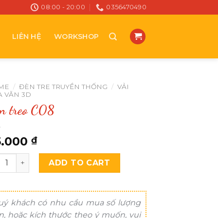
08:00 - 20:00
0356470490
LIÊN HỆ
WORKSHOP
ME
/
ĐÈN TRE TRUYỀN THỐNG
/
VẢI
 VĂN 3D
n treo C08
5.000
₫
 treo C08 quantity
ADD TO CART
uý khách có nhu cầu mua số lượng
n, hoặc kích thước theo ý muốn, vui