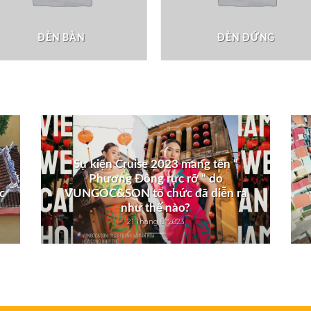
ĐÈN BÀN
ĐÈN ĐỨNG
Sự kiện Cruise 2023 mang tên “
Phương Đông rực rỡ “ do
c
VUNGOC&SON tổ chức đã diễn ra
như thế nào?
21 Tháng 8, 2023