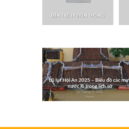
 TRẦN
ĐÈN TRE TRUYỀN THỐNG
Lũ lụt Hội An 2025 – Biểu đồ các mự
nước lũ trong lịch sử
30 Tháng 10, 2025