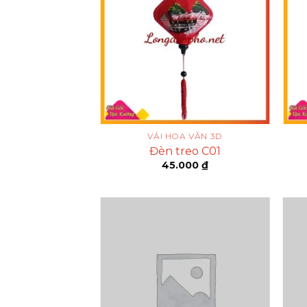
A VĂN 3D
VẢI HOA VĂN 3D
reo C02
Đèn treo C01
000
₫
45.000
₫