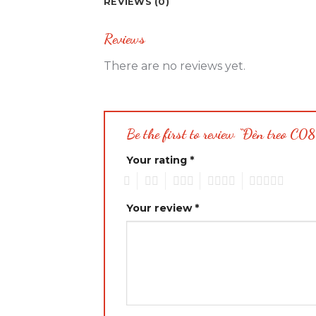
REVIEWS (0)
Reviews
There are no reviews yet.
Be the first to review “Đèn treo C0
Your rating
*
1
2
3
4
5
Your review
*