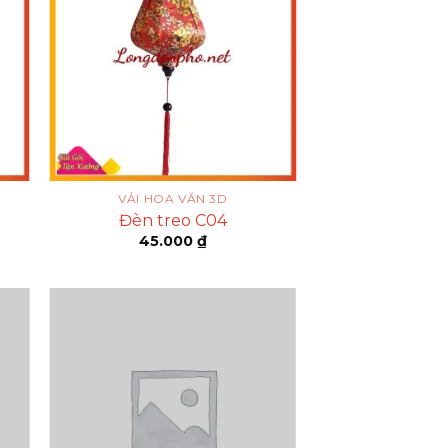
VẢI HOA VĂN 3D
Đèn treo C04
45.000
₫