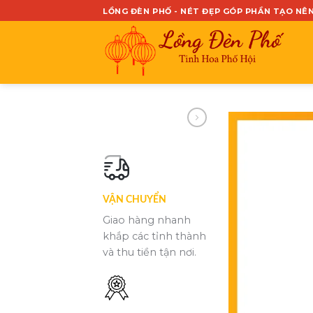
Skip
LỒNG ĐÈN PHỐ - NÉT ĐẸP GÓP PHẦN TẠO NÊ
to
content
VẬN CHUYỂN
Giao hàng nhanh
khắp các tỉnh thành
và thu tiền tận nơi.