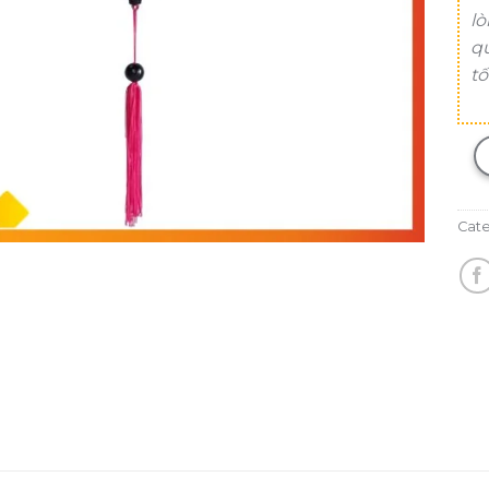
lò
q
tố
Cat