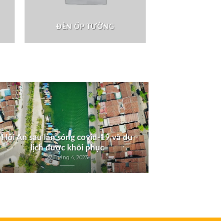
ĐÈN ỐP TƯỜNG
Hội An sau làn sóng covid-19 và du
lịch được khôi phục
27 Tháng 4, 2023