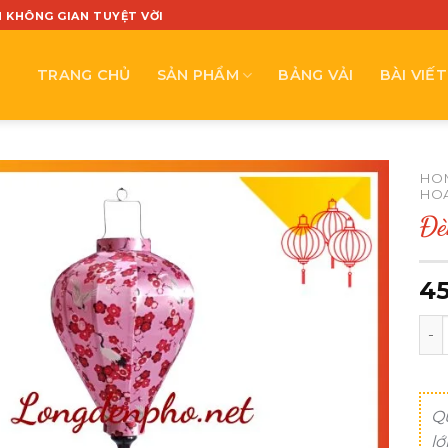
N KHÔNG GIAN TUYỆT VỜI
TRANG CHỦ
SẢN PHẨM
BẢNG VẢI
BÀI VIẾT
HO
HOA
Đè
4
Đèn
Q
lớ