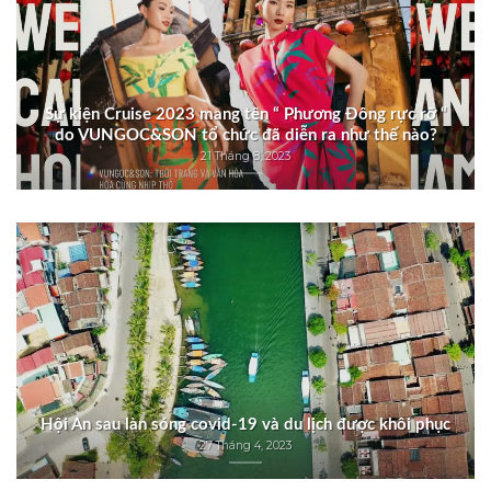
Sự kiện Cruise 2023 mang tên “ Phương Đông rực rỡ “
do VUNGOC&SON tổ chức đã diễn ra như thế nào?
21 Tháng 8, 2023
Hội An sau làn sóng covid-19 và du lịch được khôi phục
27 Tháng 4, 2023