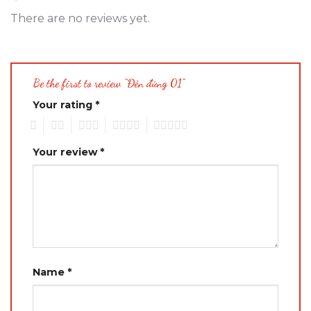
There are no reviews yet.
Be the first to review “Đèn đứng 01”
Your rating
*
1
2
3
4
5
Your review
*
Name
*