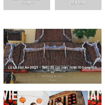
THỐNG
ĐÈN BÀN
Lũ lụt Hội An 2025 – Biểu đồ các mực nước lũ trong lịch
sử
30 Tháng 10, 2025