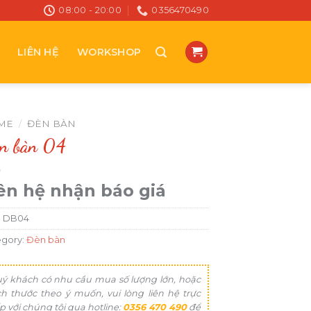
08:00 - 20:00
0356470490
LIÊN HỆ
WORKSHOP
ME
/
ĐÈN BÀN
n bàn 04
ên hệ nhận báo giá
:
DB04
egory:
Đèn bàn
ý khách có nhu cầu mua số lượng lớn, hoặc
ch thước theo ý muốn, vui lòng liên hệ trực
ếp với chúng tôi qua hotline:
0356 470 490
để