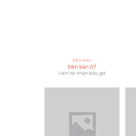
 BÀN
ĐÈN BÀN
bàn 06
Đèn bàn 07
hận báo giá
Liên hệ nhận báo giá