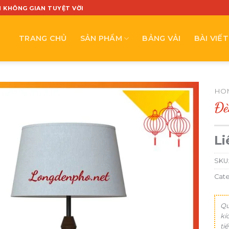
N KHÔNG GIAN TUYỆT VỜI
TRANG CHỦ
SẢN PHẨM
BẢNG VẢI
BÀI VIẾT
HO
Đè
Li
SKU
Cat
Qu
kí
ti