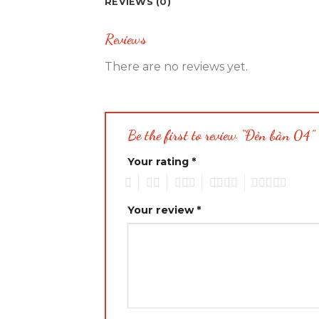
REVIEWS (0)
Reviews
There are no reviews yet.
Be the first to review “Đèn bàn 04”
Your rating
*
1
2
3
4
5
Your review
*