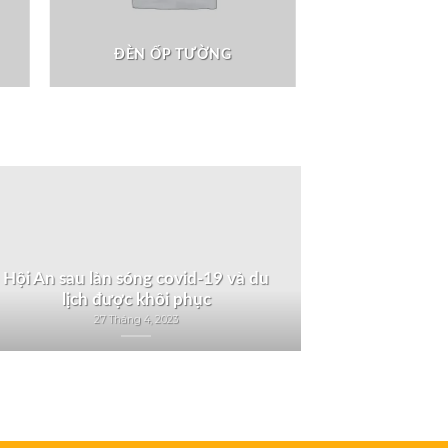
ĐÈN ỐP TƯỜNG
Hội An sau làn sóng covid-19 và du
lịch được khôi phục
27 Tháng 4, 2023