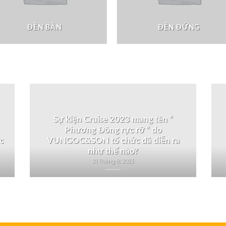
ĐÈN BÀN
ĐÈN ĐỨNG
Sự kiện Cruise 2023 mang tên “
Phương Đông rực rỡ “ do
c
VUNGOC&SON tổ chức đã diễn ra
như thế nào?
21 Tháng 8, 2023