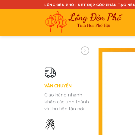
Skip
LỒNG ĐÈN PHỐ - NÉT ĐẸP GÓP PHẦN TẠO NÊ
to
content
VẬN CHUYỂN
Giao hàng nhanh
khắp các tỉnh thành
và thu tiền tận nơi.